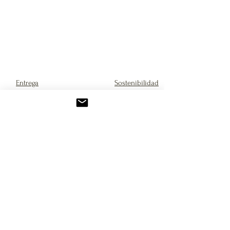
Entrega
Sostenibilidad
Guía para colgar papel tapiz
Devoluciones
Preguntas frecuentes
Únete a nuestra lista de correos
SUBMIT
SÍGANOS
Contacto
Política de privacidad y Galletas
Términos de servicio