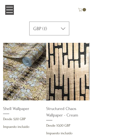
GBP (£)
Shell Wallpaper
Structured Chaos
Wallpaper - Cream
Precio de oferta
Desde
5,00 GBP
Precio de oferta
Desde
10,00 GBP
Impuesto incluido
Impuesto incluido