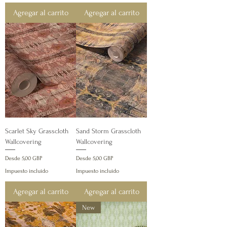
Agregar al carrito
Agregar al carrito
Scarlet Sky Grasscloth
Sand Storm Grasscloth
Wallcovering
Wallcovering
Precio de oferta
Precio de oferta
Desde
5,00 GBP
Desde
5,00 GBP
Impuesto incluido
Impuesto incluido
Agregar al carrito
Agregar al carrito
New