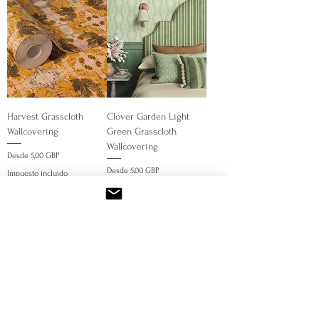
Harvest Grasscloth
Clover Garden Light
Wallcovering
Green Grasscloth
Wallcovering
Precio de oferta
Desde
5,00 GBP
Precio de oferta
Desde
5,00 GBP
Impuesto incluido
Impuesto incluido
Agregar al carrito
Agregar al carrito
1
/
11
Entrega
Sostenibilidad