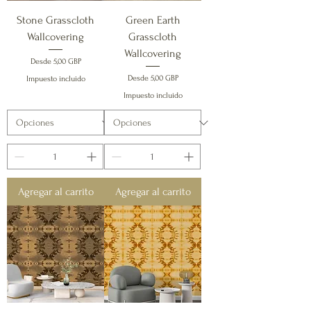
Stone Grasscloth
Green Earth
Wallcovering
Grasscloth
Wallcovering
Precio de oferta
Desde
5,00 GBP
Precio de oferta
Desde
5,00 GBP
Impuesto incluido
Impuesto incluido
Agregar al carrito
Agregar al carrito