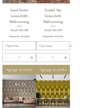
Sand Storm
Scarlet Sky
Grasscloth
Grasscloth
Wallcovering
Wallcovering
Precio de oferta
Precio de oferta
Desde
5,00 GBP
Desde
5,00 GBP
Impuesto incluido
Impuesto incluido
Agregar al carrito
Agregar al carrito