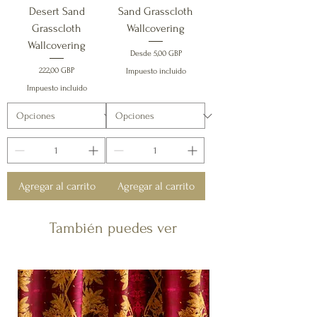
Desert Sand
Sand Grasscloth
Grasscloth
Wallcovering
Wallcovering
Precio de oferta
Desde
5,00 GBP
Precio
222,00 GBP
Impuesto incluido
Impuesto incluido
Agregar al carrito
Agregar al carrito
También puedes ver